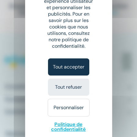
expérience utilisateur
Elargissez vos critères de recherche ou bien
et personnaliser les
consultez la totalité de nos offres
ici
.
publicités. Pour en
savoir plus sur les
cookies que nous
utilisons, consultez
notre politique de
confidentialité.
Tout accepter
Conseils emploi
Tout refuser
À propos
Personnaliser
Comment ça marche ?
Politique de
confidentialité
Télécharger l'application