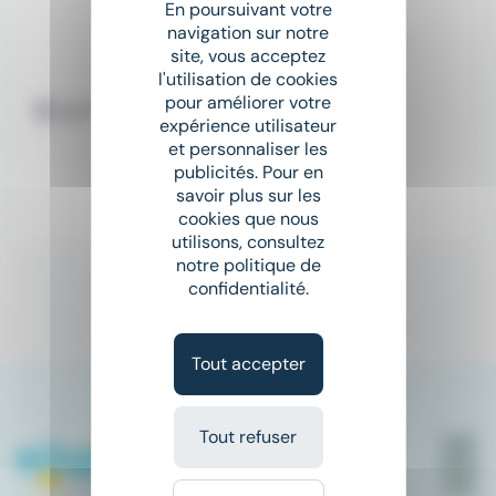
En poursuivant votre
Nouveau
sunny
navigation sur notre
Évènement de Recrutement - Talent Tour au Havre le jeudi 1er octobre 2026
site, vous acceptez
Club Med
l'utilisation de cookies
pour améliorer votre
place
France
CDD
expérience utilisateur
et personnaliser les
Salaire non précisé
publicités. Pour en
savoir plus sur les
cookies que nous
Il y a 2 jours
utilisons, consultez
notre politique de
confidentialité.
1
Tout accepter
Tout refuser