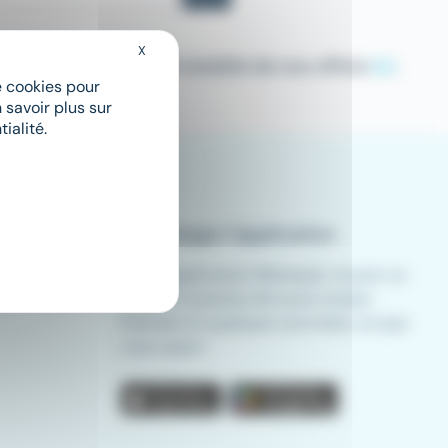
X
Masquer le bandeau des cookies
ou bien consultez la totalité de nos offres
ici
.
de cookies pour
 savoir plus sur
ialité.
Télécharger l'application
Avec l'application Meteojob, trouver un
emploi n'a jamais été aussi simple.
Postulez en quelques secondes, où que
vous soyez !
App store
Play store