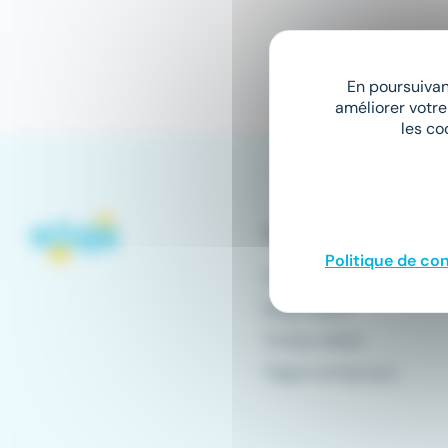
En poursuivant
améliorer votre
les co
Conseils emploi
Politique de con
Offres d'emploi
Blog emploi
Fiches métier
Pages entreprises