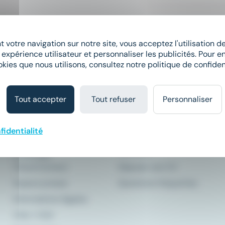
Elargissez vos critères de recherche 
 votre navigation sur notre site, vous acceptez l'utilisation 
 expérience utilisateur et personnaliser les publicités. Pour en
okies que nous utilisons, consultez notre politique de confident
Tout accepter
Tout refuser
Personnaliser
Comment ça
À propos
marche ?
fidentialité
Qui sommes-nous ?
Le matching
Meteojob
Le Groupe
CleverConnect
Déposer son CV
Espace presse
Questions fréquentes
Informations légales
CGU
/
CGV