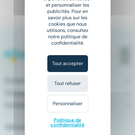
et personnaliser les
publicités. Pour en
1
savoir plus sur les
cookies que nous
utilisons, consultez
notre politique de
confidentialité.
Tout accepter
Conseils emploi
Tout refuser
À propos
Personnaliser
Comment ça marche ?
Politique de
confidentialité
Télécharger l'application