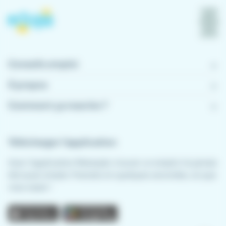
Conseils emploi
À propos
Comment ça marche ?
Télécharger l'application
Avec l'application Meteojob, trouver un emploi n'a jamais
été aussi simple. Postulez en quelques secondes, où que
vous soyez !
App store
Play store