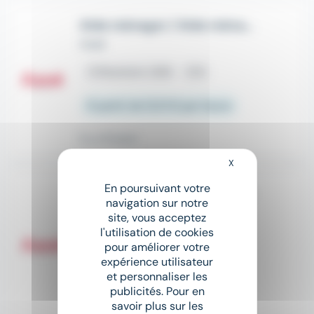
Aide ménager / Aide ménagère H/F
Azaé
place
Biesheim (68)
CDI
À partir de 12,31 € par heure
Il y a 15 jours
X
Masquer le bandeau
En poursuivant votre
Aide ménager / Aide ménagère H/F
navigation sur notre
Azaé
site, vous acceptez
l'utilisation de cookies
place
Lapoutroie (68)
CDI
pour améliorer votre
expérience utilisateur
À partir de 12,31 € par heure
et personnaliser les
publicités. Pour en
Il y a 15 jours
savoir plus sur les