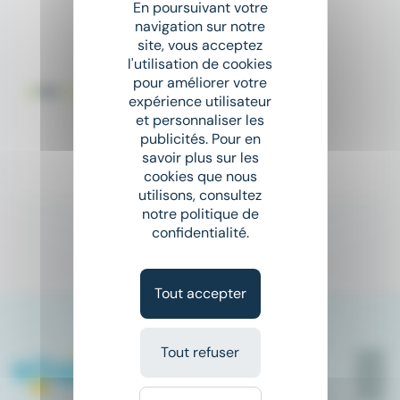
En poursuivant votre
Nouveau
sunny
navigation sur notre
RCCI - private equity
site, vous acceptez
FED FINANCE
l'utilisation de cookies
pour améliorer votre
place
Paris (75)
CDI
expérience utilisateur
et personnaliser les
80 000 € - 100 000 € par an
publicités. Pour en
savoir plus sur les
cookies que nous
Hier
utilisons, consultez
notre politique de
confidentialité.
1
Tout accepter
Tout refuser