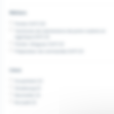
Métiers
Pontier (H/F) (3)
Technicien de maintenance de ponts roulants en
logistique (H/F) (1)
Pontier-élingueur (H/F) (1)
Préparateur de commandes (H/F) (1)
Lieux
Drusenheim (1)
Strasbourg (1)
Bischwiller (1)
Brumath (1)