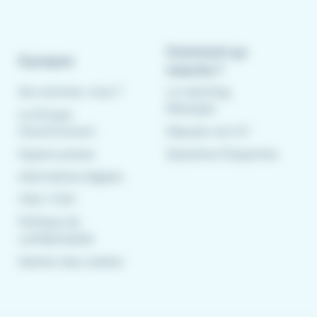
Comment ça
À propos
marche ?
Qui sommes-nous ?
Le matching
Meteojob
Le Groupe
CleverConnect
Déposer son CV
Espace presse
Questions fréquentes
Informations légales
CGU
/
CGV
Politique de
confidentialité
Gestion des cookies