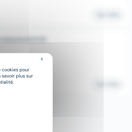
Voir l'offre
industrie (H/F/D)
X
Masquer le bandeau des cookies
de cookies pour
 savoir plus sur
ialité.
Voir l'offre
1