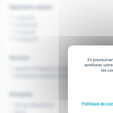
Expérience requise
1-2 ans (2)
6-10 ans (2)
3-5 ans (2)
11-20 ans (1)
Secteurs
En poursuivant
améliorer votre
Industrie / Production autres (2)
les co
Recrutement et placement (1)
Entreprise
Politique de con
RE'FLEX SERVICES (1)
RPI (1)