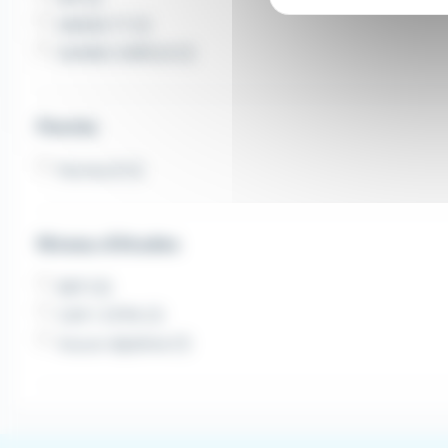
SIMON TT (1)
SAMSIC EMPLOI (1)
Permis
Permis B (1)
Niveau d'études
BEP (3)
CAP / CFPA (1)
Aucun diplôme (1)