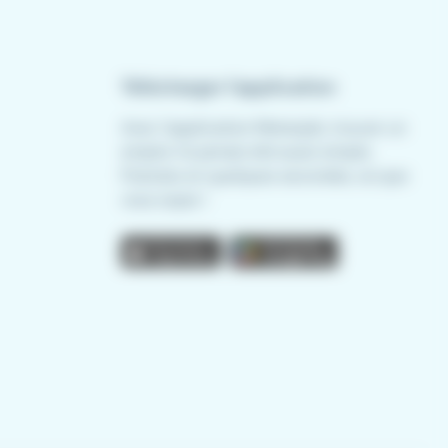
Télécharger l'application
Avec l'application Meteojob, trouver un
emploi n'a jamais été aussi simple.
Postulez en quelques secondes, où que
vous soyez !
App store
Play store