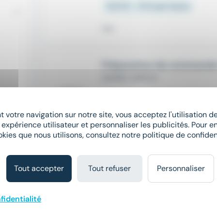
12,31 € - 13 € par heure
Hier
Préparateur de commande 
SAMSIC EMPLOI
place
Strasbourg (67)
Intérim
 votre navigation sur notre site, vous acceptez l'utilisation 
À partir de 12,5 € par heure
 expérience utilisateur et personnaliser les publicités. Pour en
okies que nous utilisons, consultez notre politique de confident
Il y a 19 jours
Tout accepter
Tout refuser
Personnaliser
fidentialité