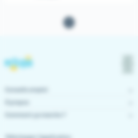
1
Conseils emploi
À propos
Comment ça marche ?
Télécharger l'application