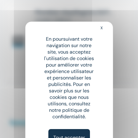
Plombier chauffagiste (H/F/D)
SAMSIC EMPLOI
X
Masquer le bandeau
place
Saint-Paul-lès-Dax (40)
En poursuivant votre
Intérim
navigation sur notre
site, vous acceptez
Salaire non précisé
l'utilisation de cookies
pour améliorer votre
expérience utilisateur
Il y a 15 jours
et personnaliser les
publicités. Pour en
savoir plus sur les
Nouveau
sunny
cookies que nous
Plombier (H/F)
utilisons, consultez
notre politique de
Oxygène Intérim
confidentialité.
place
Peyrehorade (40)
Intérim
Tout accepter
12,31 € - 14,7 €