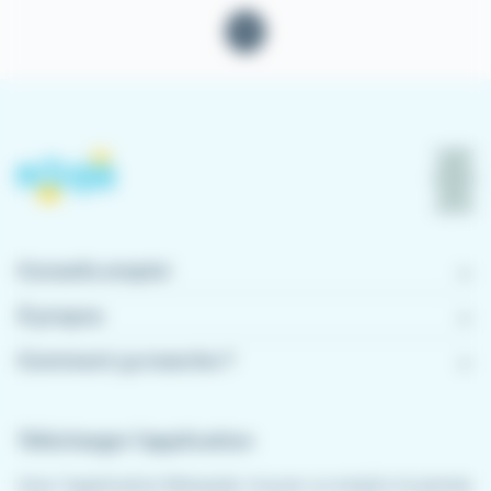
1
Conseils emploi
À propos
Comment ça marche ?
Télécharger l'application
Avec l'application Meteojob, trouver un emploi n'a jamais