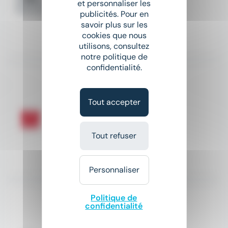
et personnaliser les
publicités. Pour en
13 € - 16 € par heure
savoir plus sur les
cookies que nous
Il y a 5 jours
utilisons, consultez
notre politique de
confidentialité.
Plombier chauffagiste F/H
SYNERGIE
Tout accepter
place
Marmande (47)
Intérim
Tout refuser
20 000 € - 25 000 € par an
Il y a 19 jours
Personnaliser
Politique de
PLOMBIER (H/F)
confidentialité
WELLJOB