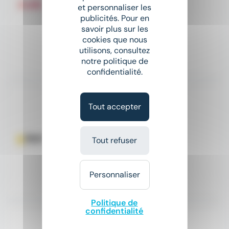
et personnaliser les
Intérim
publicités. Pour en
savoir plus sur les
12,31 € - 14 € par heure
cookies que nous
utilisons, consultez
notre politique de
Il y a 4 jours
confidentialité.
PLAQUISTE - H/F
Tout accepter
Slash Interim
place
Durtal (49)
Intérim
Tout refuser
12,31 € - 16 € par heure
Personnaliser
Il y a 11 jours
Politique de
confidentialité
Nouveau
sunny