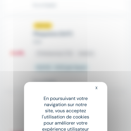
Il y a 4 jours
Nouveau
sunny
Plaquiste (H/F)
Crit
place
Solesmes (72)
Intérim
12,31 € - 14 € par heure
Il y a 4 jours
X
Masquer le bandeau
En poursuivant votre
Nouveau
sunny
navigation sur notre
Plaquiste (H/F)
site, vous acceptez
l'utilisation de cookies
Crit
pour améliorer votre
expérience utilisateur
place
Juigné-sur-Sarthe (72)