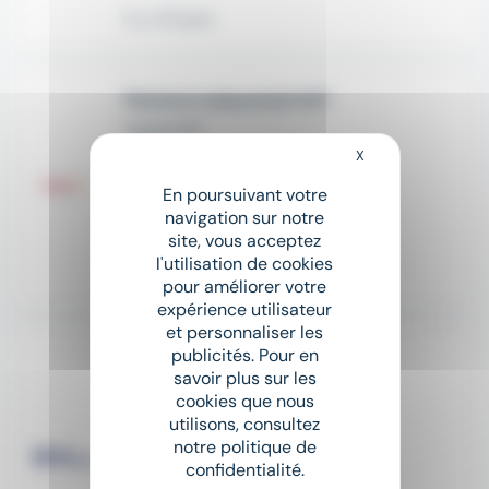
Il y a 15 jours
Peintre industriel H/F
Aquila RH
X
Masquer le bandeau
place
Verdun (55)
Intérim
En poursuivant votre
navigation sur notre
12,5 € - 17,5 € par heure
site, vous acceptez
l'utilisation de cookies
Il y a 22 jours
pour améliorer votre
expérience utilisateur
et personnaliser les
publicités. Pour en
Nouveau
sunny
savoir plus sur les
Enduiseur (H/F) H/F
cookies que nous
SUP INTERIM
utilisons, consultez
notre politique de
place
Verdun (55)
Intérim
confidentialité.