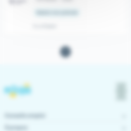
Salaire non précisé
Il y a 9 jours
1
Conseils emploi
À propos