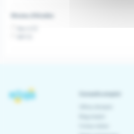
Niveau d'études
Bac+2 (1)
BEP (1)
Conseils emploi
Offres d'emploi
Blog emploi
Fiches métier