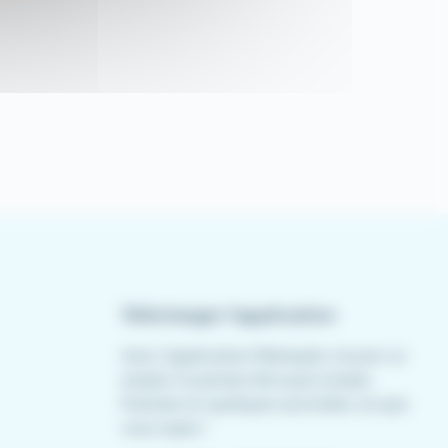
Télécharger l'application
Avec l'application Meteojob, trouver un
emploi n'a jamais été aussi simple.
Postulez en quelques secondes, où que
vous soyez !