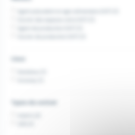
Agent polyvalent en agro alimentaire (H/F) (1)
Ouvrier des espaces verts (H/F) (1)
Agent de production (H/F) (1)
Ouvrier de production (H/F) (1)
Lieux
Davézieux (1)
Annonay (1)
Types de contrat
Intérim (2)
CDD (1)