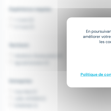
Expérience requise
1-2 ans (2)
3-5 ans (1)
En poursuivant
améliorer votre
les co
Secteurs
Hôtellerie, Restauration (1)
Agroalimentaire (1)
Politique de con
Entreprise
Club Med (1)
JUBIL INTERIM (1)
SYNERGIE (1)