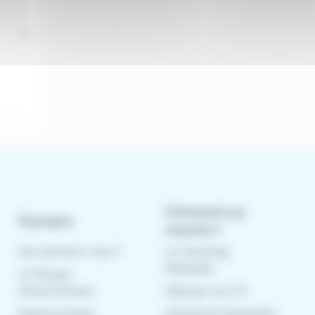
Comment ça
À propos
marche ?
Qui sommes-nous ?
Le matching
Meteojob
Le Groupe
CleverConnect
Déposer son CV
Espace presse
Questions fréquentes