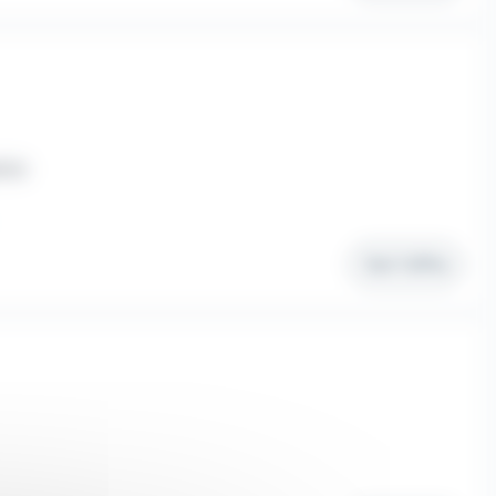
érim
Voir l'offre