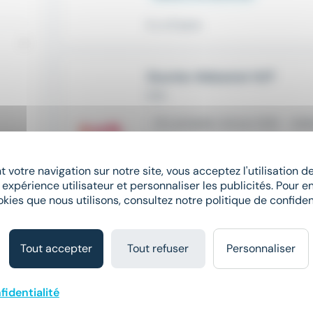
Il y a 8 jours
Ouvrier Abbatoir H/F
Crit
place
Lamballe-Armor (22)
Int
12,31 € - 13 € par heure
 votre navigation sur notre site, vous acceptez l'utilisation 
 expérience utilisateur et personnaliser les publicités. Pour en
Il y a 7 jours
okies que nous utilisons, consultez notre politique de confident
Nouveau
sunny
Tout accepter
Tout refuser
Personnaliser
Ouvrier agroalimentaire C
Manpower
fidentialité
place
Lamballe (22)
Intérim