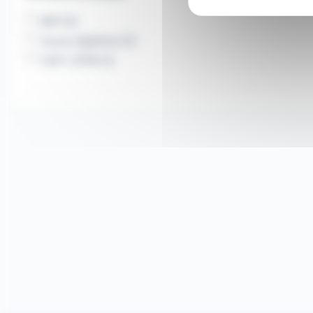
BEP (2)
Aucun diplôme (2)
CAP / CFPA (1)