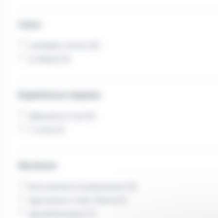
Lieux
Lamballe-Armor (4)
Le Mené (2)
Expérience requise
débutant à 1 an (5)
1-2 ans (1)
Secteurs
Recrutement et placement (3)
Agriculture, Forêt, Pêche (1)
Agroalimentaire (1)