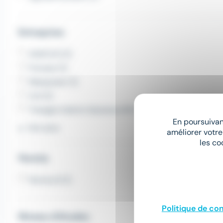
Entreprise
ADECCO (1)
Proman (1)
Manpower (1)
Crit (1)
Triangle Intérim Solutions RH (1)
En poursuivant
Voir plus
améliorer votre
les co
Permis
Permis B (1)
Politique de con
Niveau d'études