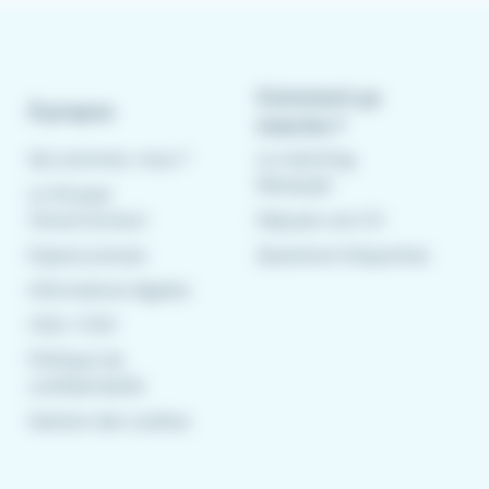
Comment ça
À propos
marche ?
Qui sommes-nous ?
Le matching
Meteojob
Le Groupe
CleverConnect
Déposer son CV
Espace presse
Questions fréquentes
Informations légales
CGU
/
CGV
Politique de
confidentialité
Gestion des cookies