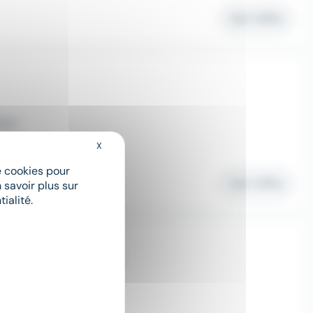
Voir l'offre
érim
X
Masquer le bandeau des cookies
de cookies pour
Voir l'offre
 savoir plus sur
ialité.
oupe Bretonne (H/F)