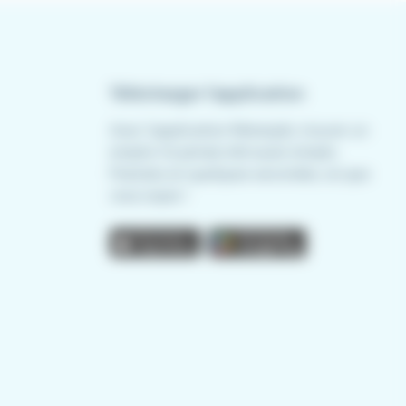
Télécharger l'application
Avec l'application Meteojob, trouver un
emploi n'a jamais été aussi simple.
Postulez en quelques secondes, où que
vous soyez !
App store
Play store