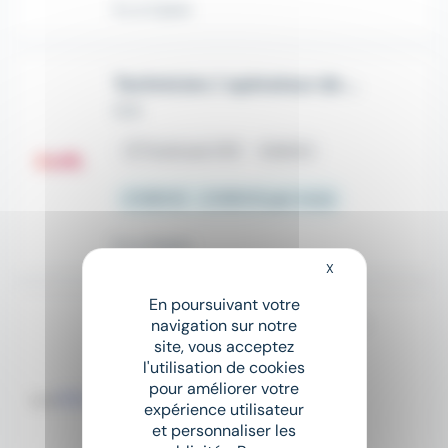
Il y a 2 jours
Technicien / opérateur de montage Robots H/F
Crit
place
Toulouse (31)
Intérim
2 500 € - 2 000 € par mois
Il y a 11 jours
X
Masquer le bandeau
En poursuivant votre
Ingénieur Génie électrique - Toulouse
navigation sur notre
site, vous acceptez
Groupe Talents Handicap
l'utilisation de cookies
place
Toulouse (31)
CDI
pour améliorer votre
expérience utilisateur
et personnaliser les
Salaire non précisé