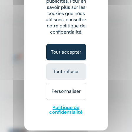
publicités. Pour en
savoir plus sur les
Il y a 17 jours
cookies que nous
utilisons, consultez
notre politique de
Nouveau
confidentialité.
sunny
Technicien de maintenance packaging assemblage semi conducteurs (H/F)
Manpower
Tout accepter
place
Toulouse (31)
CDI
Tout refuser
30 000 € - 40 000 € par an
Hier
Personnaliser
Politique de
Technicien d’Opération - Radar H/F
confidentialité
UIMM
place
Toulouse (31)
CDI