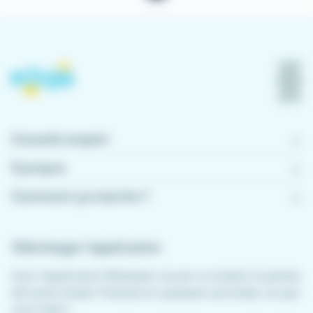
Conseils emploi
À propos
Comment ça marche ?
Télécharger l'application
Avec l'application Meteojob, trouver un emploi n'a jamais
été aussi simple. Postulez en quelques secondes, où que
vous soyez !