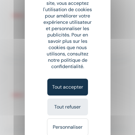
site, vous acceptez
l'utilisation de cookies
place
Beaupréau (49) • Cholet (49)
pour améliorer votre
CDI
expérience utilisateur
et personnaliser les
À partir de 12 €
publicités. Pour en
savoir plus sur les
cookies que nous
Il y a 2 jours
utilisons, consultez
notre politique de
confidentialité.
Opérateur centre d'usinage H/F
ADECCO
Tout accepter
place
Cholet (49)
Intérim
Salaire non précisé
Tout refuser
Il y a 14 jours
Personnaliser