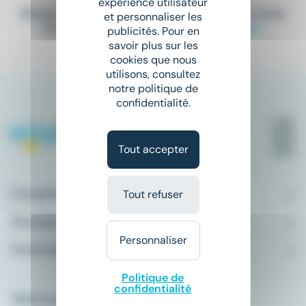
expérience utilisateur
Elargissez vos critères de recherche ou bien
et personnaliser les
consultez la totalité de nos offres
ici
.
publicités. Pour en
savoir plus sur les
cookies que nous
utilisons, consultez
notre politique de
confidentialité.
Tout accepter
Conseils emploi
Tout refuser
À propos
Personnaliser
Comment ça marche ?
Politique de
confidentialité
Télécharger l'application