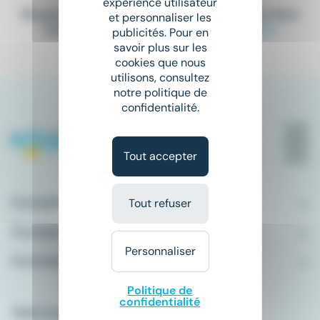
expérience utilisateur
Elargissez vos critères de recherche ou bien
et personnaliser les
consultez la totalité de nos offres
ici
.
publicités. Pour en
savoir plus sur les
cookies que nous
utilisons, consultez
notre politique de
confidentialité.
Tout accepter
Conseils emploi
Tout refuser
À propos
Personnaliser
Comment ça marche ?
Politique de
confidentialité
Télécharger l'application