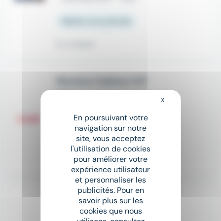
Salaire non précisé
Il y a 3 jours
Monteur Cableur H/F
Crit
X
Masquer le bandeau
place
Évreux (27)
Intérim
En poursuivant votre
navigation sur notre
12,31 € - 14 € par heure
site, vous acceptez
l'utilisation de cookies
pour améliorer votre
Il y a 11 jours
expérience utilisateur
et personnaliser les
publicités. Pour en
Monteur câbleur H/F
savoir plus sur les
SUP INTERIM
cookies que nous