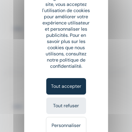
site, vous acceptez
Mecanicien monteur H/F
l'utilisation de cookies
Proman
pour améliorer votre
expérience utilisateur
place
Châtillon-sur-Thouet (79)
et personnaliser les
Intérim
publicités. Pour en
savoir plus sur les
cookies que nous
Salaire non précisé
utilisons, consultez
notre politique de
Il y a 3 jours
confidentialité.
Monteur cableur H/F
Tout accepter
Proman
place
Soudan (79)
Intérim
Tout refuser
Salaire non précisé
Personnaliser
Il y a 8 jours