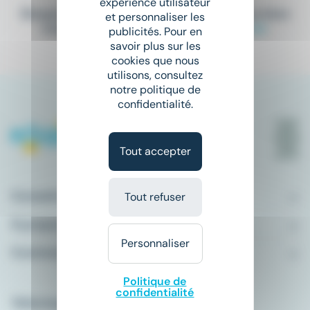
expérience utilisateur
Elargissez vos critères de recherche ou bien
et personnaliser les
consultez la totalité de nos offres
ici
.
publicités. Pour en
savoir plus sur les
cookies que nous
utilisons, consultez
notre politique de
confidentialité.
Tout accepter
Conseils emploi
Tout refuser
À propos
Personnaliser
Comment ça marche ?
Politique de
confidentialité
Télécharger l'application