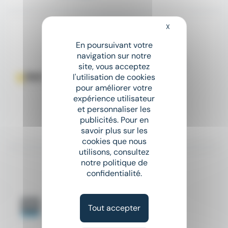
X
Masquer le bandeau
menuisier poseur - H/F
Slash Interim
En poursuivant votre
navigation sur notre
place
Saint-Just-en-Chevalet (42)
site, vous acceptez
l'utilisation de cookies
Intérim
pour améliorer votre
expérience utilisateur
Salaire non précisé
et personnaliser les
publicités. Pour en
Il y a 12 jours
savoir plus sur les
cookies que nous
utilisons, consultez
notre politique de
Menuisier Atelier (H/F/D)
confidentialité.
SAMSIC EMPLOI
place
Roanne (42)
Intérim
Tout accepter
Salaire non précisé