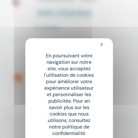
12,31 € - 17 € par heure
Il y a 6 jours
X
Masquer le bandeau
Nouveau
sunny
En poursuivant votre
Menuisier Poseur
navigation sur notre
RAS Intérim
site, vous acceptez
l'utilisation de cookies
place
Quimper (29)
Intérim
pour améliorer votre
expérience utilisateur
Salaire non précisé
et personnaliser les
publicités. Pour en
savoir plus sur les
Hier
cookies que nous
utilisons, consultez
notre politique de
Nouveau
sunny
confidentialité.