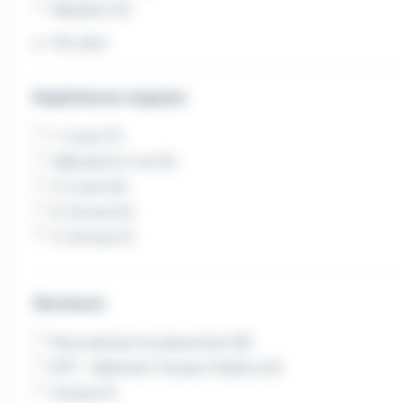
Mauléon (2)
Voir plus
Expérience requise
1-2 ans (7)
débutant à 1 an (4)
3-5 ans (4)
6-10 ans (2)
11-20 ans (1)
Secteurs
Recrutement et placement (8)
BTP - Bâtiment Travaux Publics (2)
Autres (1)