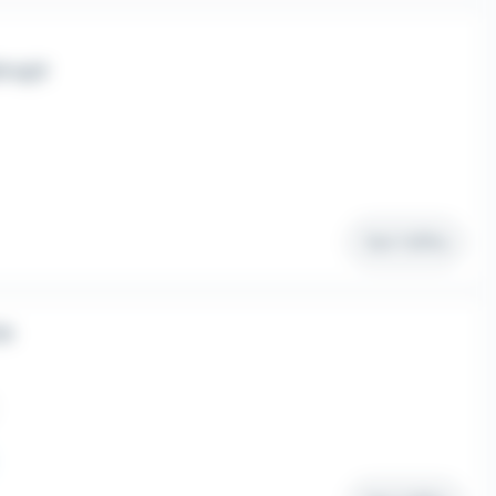
P H/F
Voir l'offre
/H