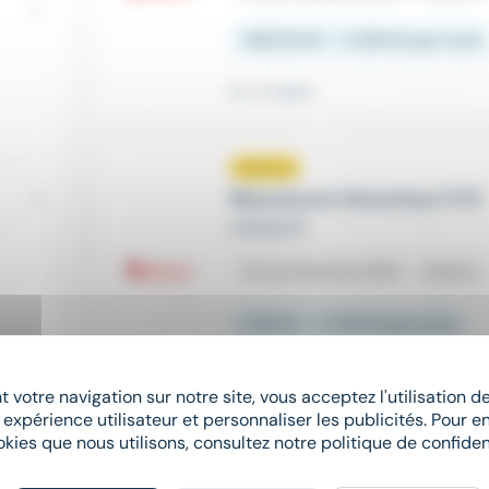
1 867,02 € - 2 250 € par mois
Il y a 4 jours
Nouveau
sunny
Manoeuvre étancheur F/H
ADEQUAT
place
Les Herbiers (85)
Intérim
2 251 € - 2 750 € par mois
Il y a 4 jours
 votre navigation sur notre site, vous acceptez l'utilisation 
 expérience utilisateur et personnaliser les publicités. Pour en
okies que nous utilisons, consultez notre politique de confident
Nouveau
sunny
Manœuvre de chantier