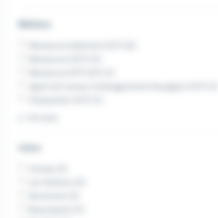
Métiers
Manoeuvre bâtiment (H/F) (6)
Manoeuvre (H/F) (5)
Manoeuvre BTP (H/F) (1)
Agent de travaux Aménagements Paysagers (H/F) (1)
Charpentier (H/F) (1)
Voir plus
Lieux
Cerizay (4)
Les Herbiers (3)
Sèvremont (3)
Beaurepaire (2)