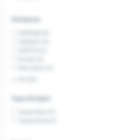
Entreprise
SYNERGIE (6)
ADEQUAT (4)
ADECCO (2)
Proman (2)
RAS Intérim (2)
Voir plus
Type d'emploi
Temps Plein (17)
Temps Partiel (1)