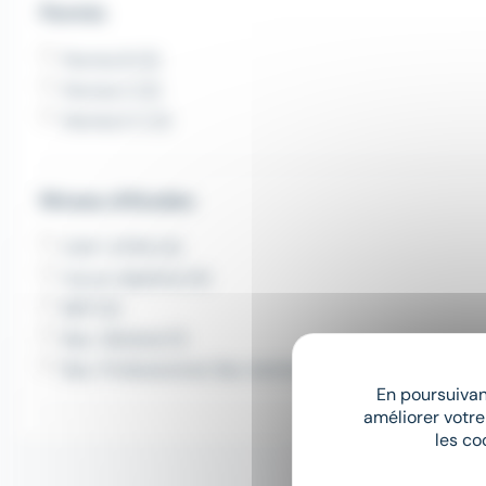
Permis
Permis B (3)
Permis C (2)
Permis E C (1)
Niveau d'études
CAP / CFPA (5)
Aucun diplôme (4)
BEP (2)
Bac. Général (1)
Bac. Professionnel, Bac technologique (1)
En poursuivant
améliorer votre
les co