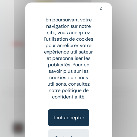
Nouveau
sunny
X
Masquer le bandeau
Manoeuvre bâtiment (h/f)
En poursuivant votre
ADECCO
navigation sur notre
site, vous acceptez
Saint-Geours-de-Maremne
place
l'utilisation de cookies
(40)
pour améliorer votre
expérience utilisateur
Intérim
et personnaliser les
publicités. Pour en
Salaire non précisé
savoir plus sur les
cookies que nous
Il y a 4 jours
utilisons, consultez
notre politique de
confidentialité.
manoeuvre F/H
LANDES INTERIM
Tout accepter
place
Dax (40)
Intérim