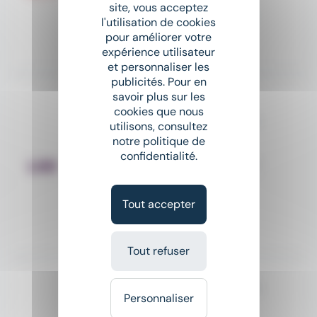
site, vous acceptez
1 867,02 € - 2 250 € par mois
l'utilisation de cookies
pour améliorer votre
Il y a 6 jours
expérience utilisateur
et personnaliser les
publicités. Pour en
savoir plus sur les
Nouveau
sunny
cookies que nous
Acheteur Maintenance & CAPEX (H/F)
utilisons, consultez
LHH Recruitment Solutions
notre politique de
confidentialité.
place
Octeville-sur-Mer (76)
CDI
Salaire non précisé
Tout accepter
Il y a 2 jours
Tout refuser
Responsable Comptable et Fiscal (h/f)
Personnaliser
LHH Recruitment Solutions