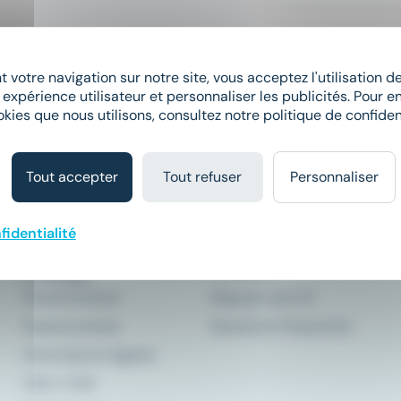
Elargissez vos critères de recherche 
 votre navigation sur notre site, vous acceptez l'utilisation 
 expérience utilisateur et personnaliser les publicités. Pour en
okies que nous utilisons, consultez notre politique de confident
Tout accepter
Tout refuser
Personnaliser
Comment ça
À propos
marche ?
fidentialité
Qui sommes-nous ?
Le matching
Meteojob
Le Groupe
CleverConnect
Déposer son CV
Espace presse
Questions fréquentes
Informations légales
CGU
/
CGV