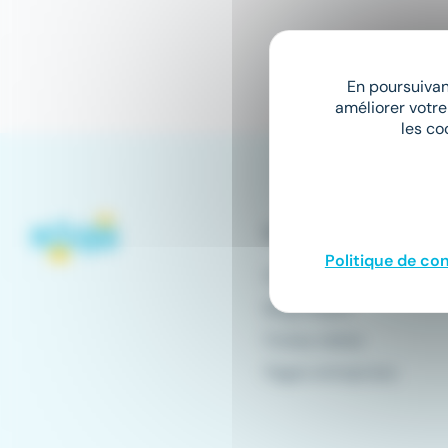
En poursuivant
améliorer votre
les co
Conseils emploi
Politique de con
Offres d'emploi
Blog emploi
Fiches métier
Pages entreprises