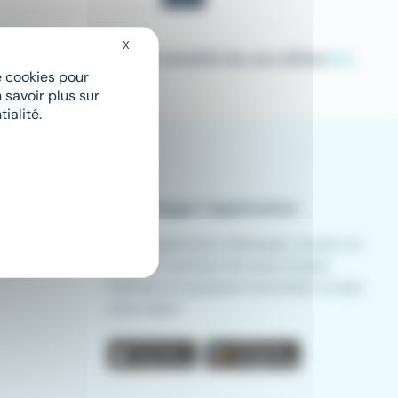
X
Masquer le bandeau des cookies
ou bien consultez la totalité de nos offres
ici
.
de cookies pour
 savoir plus sur
ialité.
Télécharger l'application
Avec l'application Meteojob, trouver un
emploi n'a jamais été aussi simple.
Postulez en quelques secondes, où que
vous soyez !
App store
Play store