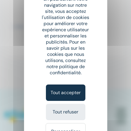
MAGASINIER CARISTE (F/H)
navigation sur notre
site, vous acceptez
Randstad
l'utilisation de cookies
place
Ranchal (69)
Intérim
pour améliorer votre
expérience utilisateur
et personnaliser les
À partir de 12,31 € par heure
publicités. Pour en
savoir plus sur les
Il y a 10 jours
cookies que nous
utilisons, consultez
notre politique de
confidentialité.
1
Tout accepter
Tout refuser