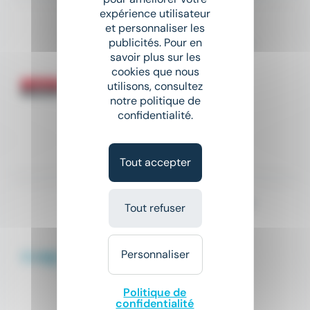
expérience utilisateur
Nouveau
sunny
et personnaliser les
MACON COFFREUR BANCHEUR H/F
publicités. Pour en
savoir plus sur les
ARTUS INTERIM
cookies que nous
utilisons, consultez
place
Carantec (29)
Intérim
notre politique de
confidentialité.
12,31 € - 15 € par heure
Il y a 3 jours
Tout accepter
COFFREUR / MANŒUVRE H/F
Tout refuser
CAMO EMPLOI
place
Plouédern (29)
Intérim
Personnaliser
À partir de 14,5 € par heure
Politique de
confidentialité