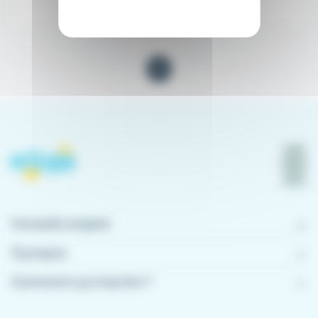
Il y a 5 jours
1
Conseils emploi
À propos
Comment ça marche ?