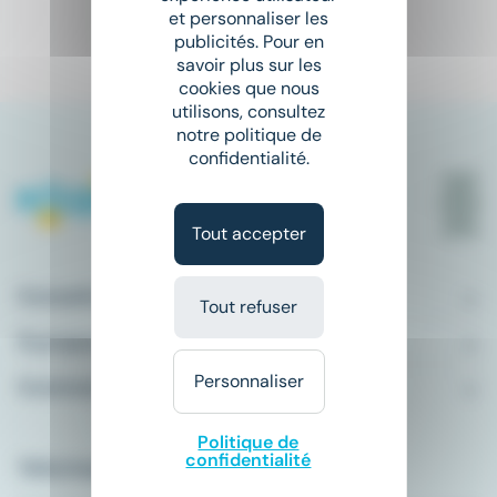
et personnaliser les
publicités. Pour en
1
savoir plus sur les
cookies que nous
utilisons, consultez
notre politique de
confidentialité.
Tout accepter
Conseils emploi
Tout refuser
À propos
Personnaliser
Comment ça marche ?
Politique de
confidentialité
Télécharger l'application