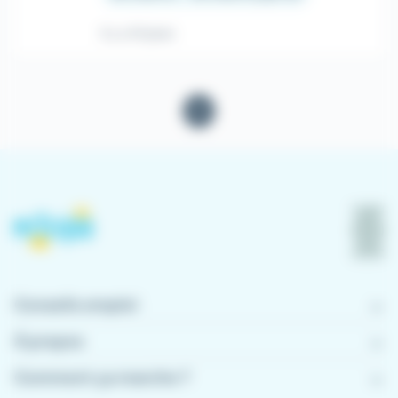
Il y a 14 jours
1
Conseils emploi
À propos
Comment ça marche ?