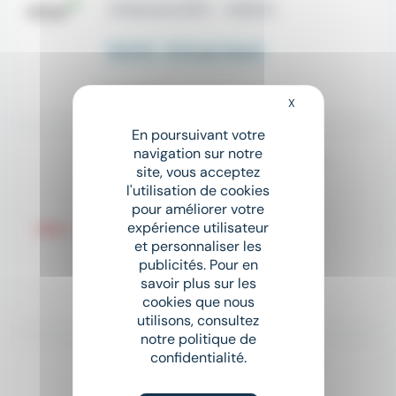
place
Saverne (67)
Intérim
12,31 € - 13 € par heure
Il y a 3 jours
X
Masquer le bandeau
En poursuivant votre
navigation sur notre
Mécanicien Monteur de Machines (h/f)
site, vous acceptez
ADECCO
l'utilisation de cookies
pour améliorer votre
place
Saverne (67)
Intérim
expérience utilisateur
et personnaliser les
14 € - 10 014 €
publicités. Pour en
savoir plus sur les
cookies que nous
Il y a 12 jours
utilisons, consultez
notre politique de
confidentialité.
Chef d'équipe frigoriste H/F
SUP INTERIM