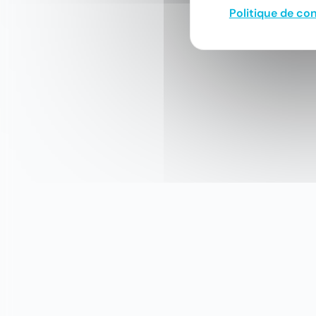
Politique de con