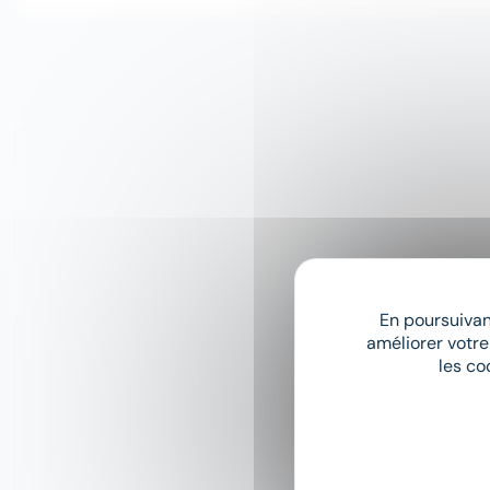
En poursuivant
améliorer votre
les co