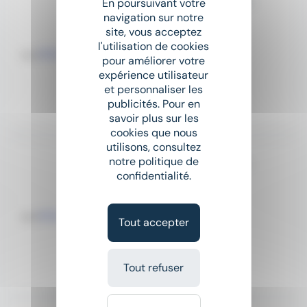
Ingénieur conception mécanique (H/F)
En poursuivant votre
navigation sur notre
Groupe Talents Handicap
site, vous acceptez
place
Bordeaux (33)
CDI
l'utilisation de cookies
pour améliorer votre
expérience utilisateur
Salaire non précisé
et personnaliser les
publicités. Pour en
Il y a 11 jours
savoir plus sur les
cookies que nous
utilisons, consultez
Ingénieur mécanique - Dijon, France (H/F)
notre politique de
confidentialité.
Groupe Talents Handicap
place
Dijon (21)
CDI
Tout accepter
Salaire non précisé
Tout refuser
Il y a 11 jours