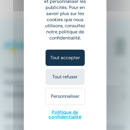
et personnaliser les
1
publicités. Pour en
savoir plus sur les
cookies que nous
utilisons, consultez
notre politique de
confidentialité.
Tout accepter
Conseils emploi
Tout refuser
À propos
Comment ça marche ?
Personnaliser
Politique de
Télécharger l'application
confidentialité
Avec l'application Meteojob, trouver un emploi n'a jamais