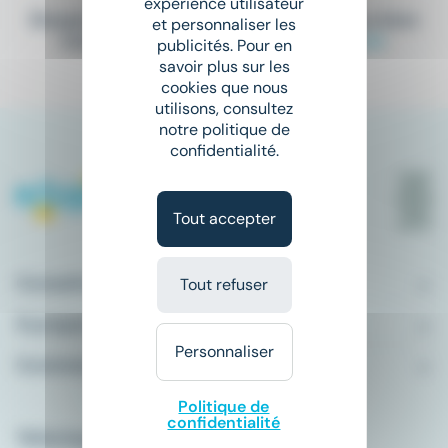
expérience utilisateur
Elargissez vos critères de recherche ou bien
et personnaliser les
consultez la totalité de nos offres
ici
.
publicités. Pour en
savoir plus sur les
cookies que nous
utilisons, consultez
notre politique de
confidentialité.
Tout accepter
Conseils emploi
Tout refuser
À propos
Personnaliser
Comment ça marche ?
Politique de
confidentialité
Télécharger l'application