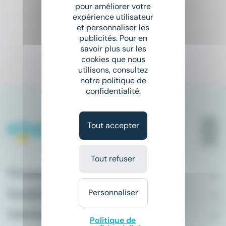
pour améliorer votre
expérience utilisateur
Hier
et personnaliser les
publicités. Pour en
savoir plus sur les
cookies que nous
1
utilisons, consultez
notre politique de
confidentialité.
Tout accepter
Tout refuser
Conseils emploi
Personnaliser
À propos
Comment ça marche ?
Politique de