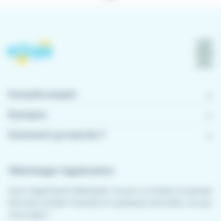
Conseils emploi
À propos
Comment ça marche ?
Télécharger l'application
Avec l'application Meteojob, trouver un emploi n'a jamais
été aussi simple. Postulez en quelques secondes, où que
vous soyez !