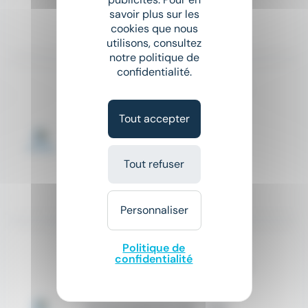
Salaire non précisé
savoir plus sur les
cookies que nous
Il y a 14 jours
utilisons, consultez
notre politique de
confidentialité.
EMPLOYE RECEPTION - MAINTENANCE - RAYONS - H/F
E.Leclerc
Tout accepter
place
Champagnole (39)
CDI
Tout refuser
Salaire non précisé
Il y a 15 jours
Personnaliser
Nouveau
Politique de
sunny
confidentialité
employé(e) libre service rayon & drive - H/F
E.Leclerc