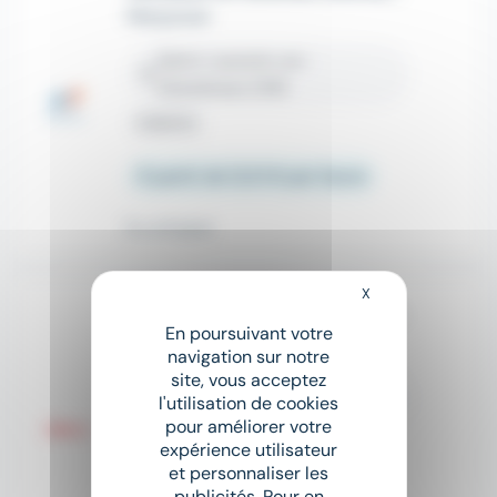
Manpower
Saint-Laurent-en-
place
Grandvaux (39)
Intérim
À partir de 12,31 € par heure
Il y a 6 jours
X
Masquer le bandeau
Employe Polyvalent Bricolage (h/f)
En poursuivant votre
ADECCO
navigation sur notre
site, vous acceptez
Saint-Laurent-en-
place
l'utilisation de cookies
Grandvaux (39)
pour améliorer votre
Intérim
expérience utilisateur
et personnaliser les
publicités. Pour en