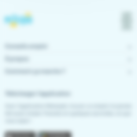
Conseils emploi
À propos
Comment ça marche ?
Télécharger l'application
Avec l'application Meteojob, trouver un emploi n'a jamais
été aussi simple. Postulez en quelques secondes, où que
vous soyez !
App store
Play store