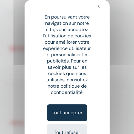
Hier
X
Masquer le bandeau
En poursuivant votre
navigation sur notre
Monteur réseaux aériens
site, vous acceptez
ALLEZ Energies - Groupe ALLEZ
l'utilisation de cookies
pour améliorer votre
place
Saint-Fiel (23)
CDI
expérience utilisateur
et personnaliser les
Salaire non précisé
publicités. Pour en
savoir plus sur les
cookies que nous
Il y a 11 jours
utilisons, consultez
notre politique de
confidentialité.
Nouveau
sunny
Technicien de maintenance (H/F)
Actual
Tout accepter
place
Maison-Feyne (23)
CDI
Tout refuser