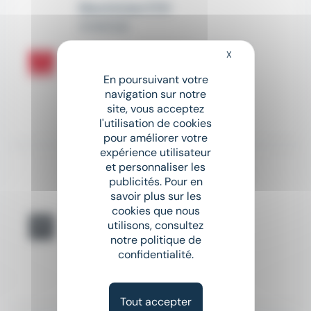
Electricien F/H
SYNERGIE
place
Saint-Nazaire (44)
Intérim
X
Masquer le bandeau
En poursuivant votre
12 € - 13 € par heure
navigation sur notre
site, vous acceptez
Il y a 14 jours
l'utilisation de cookies
pour améliorer votre
expérience utilisateur
et personnaliser les
Technicien de maintenance en électricité industrielle (H/F/D)
publicités. Pour en
Gif
savoir plus sur les
cookies que nous
place
Donges (44)
Intérim
utilisons, consultez
notre politique de
Salaire non précisé
confidentialité.
Il y a 9 jours
Tout accepter