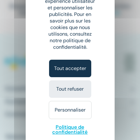
expérience utilisateur
Elargissez vos critères de recherche ou bien
et personnaliser les
consultez la totalité de nos offres
ici
.
publicités. Pour en
savoir plus sur les
cookies que nous
utilisons, consultez
notre politique de
confidentialité.
Tout accepter
Conseils emploi
Tout refuser
À propos
Personnaliser
Comment ça marche ?
Politique de
confidentialité
Télécharger l'application