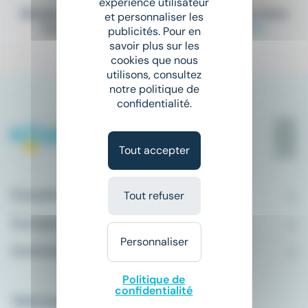
expérience utilisateur
Elargissez vos critères de recherche ou bien
et personnaliser les
consultez la totalité de nos offres
ici
.
publicités. Pour en
savoir plus sur les
cookies que nous
utilisons, consultez
notre politique de
confidentialité.
Tout accepter
Conseils emploi
Tout refuser
À propos
Personnaliser
Comment ça marche ?
Politique de
confidentialité
Télécharger l'application