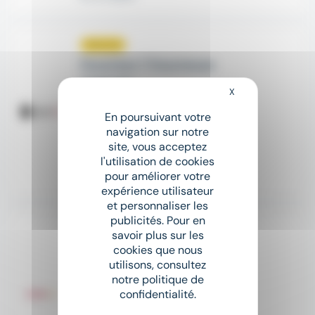
Nouveau
sunny
Couvreur / Couvreuse
TEMPORIS
X
Masquer le bandeau
place
Questembert (56)
CDI
En poursuivant votre
navigation sur notre
12,15 € - 17 € par heure
site, vous acceptez
l'utilisation de cookies
pour améliorer votre
Hier
expérience utilisateur
et personnaliser les
publicités. Pour en
Nouveau
sunny
savoir plus sur les
Couvreur H/F
cookies que nous
utilisons, consultez
Aquila RH
notre politique de
confidentialité.
place
Nivillac (56)
Intérim