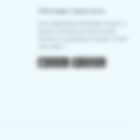
Télécharger l'application
Avec l'application Meteojob, trouver un
emploi n'a jamais été aussi simple.
Postulez en quelques secondes, où que
vous soyez !
App store
Play store