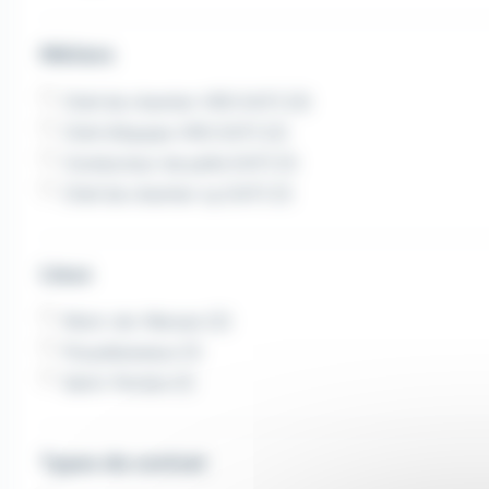
Métiers
Chef de chantier VRD (H/F) (3)
Chef d'équipe VRD (H/F) (2)
Conducteur de pelle (H/F) (1)
Chef de chantier t.p (H/F) (1)
Lieux
Mont-de-Marsan (2)
Pouydesseaux (1)
Saint-Perdon (1)
Types de contrat