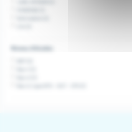
JUBIL INTERIM (1)
SYNERGIE (1)
RAS Intérim (1)
Crit (1)
Niveau d'études
BEP (2)
Bac+1 (1)
Bac+2 (1)
Bac+2, type BTS - DUT - DTS (1)