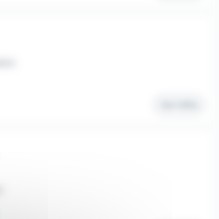
érim
Voir l'offre
m