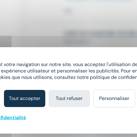
Hier
CHEF DE CHANTIER TP/VRD
RAS Intérim
place
Saint-Perdon (40)
CDI
 votre navigation sur notre site, vous acceptez l'utilisation 
15 € - 17 € par heure
 expérience utilisateur et personnaliser les publicités. Pour en
okies que nous utilisons, consultez notre politique de confident
Il y a 19 jours
Tout accepter
Tout refuser
Personnaliser
fidentialité