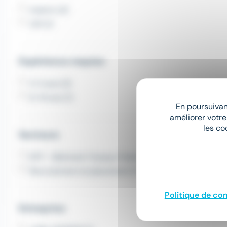
Intérim (3)
CDI (1)
Expérience requise
3-5 ans (3)
6-10 ans (1)
En poursuivant
améliorer votre
les co
Secteurs
BTP - Bâtiment Travaux Publics (2)
Recrutement et placement (1)
Politique de con
Entreprise