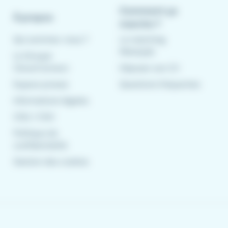
Comment ça
À propos
marche ?
Qui sommes-nous ?
Le matching
Meteojob
Le Groupe
CleverConnect
Déposer son CV
Espace presse
Questions fréquentes
Informations légales
CGU
/
CGV
Politique de
confidentialité
Gestion des cookies