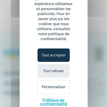
Il y a 17 jours
expérience utilisateur
et personnaliser les
publicités. Pour en
savoir plus sur les
1
cookies que nous
utilisons, consultez
notre politique de
confidentialité.
Tout accepter
Tout refuser
Conseils emploi
À propos
Personnaliser
Comment ça marche ?
Politique de
confidentialité