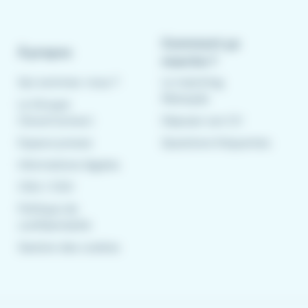
Comment ça
À propos
marche ?
Qui sommes-nous ?
Le matching
Meteojob
Le Groupe
CleverConnect
Déposer son CV
Espace presse
Questions fréquentes
Informations légales
CGU
/
CGV
Politique de
confidentialité
Gestion des cookies