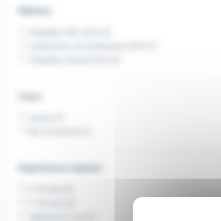
Métiers
Chauffeur SPL (H/F) (1)
Conducteur de tombereau (H/F) (1)
Chauffeur benne (H/F) (1)
Lieux
Layrac (1)
Bon-Encontre (1)
Expérience requise
6-10 ans (2)
11-20 ans (2)
débutant à 1 an (1)