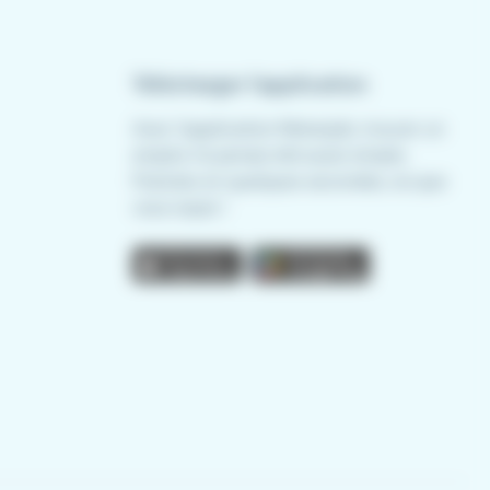
Télécharger l'application
Avec l'application Meteojob, trouver un
emploi n'a jamais été aussi simple.
Postulez en quelques secondes, où que
vous soyez !
App store
Play store