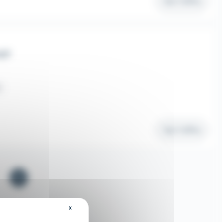
Voir l'offre
H/F
m
Voir l'offre
1
X
Masquer le bandeau des cookies