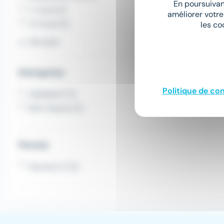
En poursuivant
1-2 ans (1)
améliorer votre
3-5 ans (1)
les co
Voir plus
Entreprise
Politique de con
ADEQUAT (1)
RCF Interim (1)
Permis
Permis E C (1)