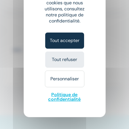
cookies que nous
Il y a 6 jours
utilisons, consultez
notre politique de
confidentialité.
Nouveau
sunny
Ouvrier polyvalent H/F
Proman
Tout accepter
place
Clairac (47)
Intérim
Tout refuser
Salaire non précisé
Il y a 2 jours
Personnaliser
Politique de
confidentialité
1