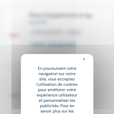
Pilote d’équipements en agroalimentaire H/F
Aquila RH
place
Damazan (47)
Intérim
12,31 € - 13 € par heure
Il y a 18 jours
X
Masquer le bandeau
En poursuivant votre
navigation sur notre
Agent de Production (h/f)
site, vous acceptez
ADECCO
l'utilisation de cookies
pour améliorer votre
place
Casteljaloux (47)
Intérim
expérience utilisateur
et personnaliser les
Salaire non précisé
publicités. Pour en
savoir plus sur les