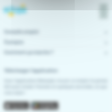
Conseils emploi
À propos
Comment ça marche ?
Télécharger l'application
Avec l'application Meteojob, trouver un emploi n'a jamais
été aussi simple. Postulez en quelques secondes, où que
vous soyez !
App store
Play store