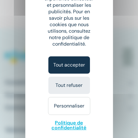
et personnaliser les
publicités. Pour en
1
savoir plus sur les
cookies que nous
utilisons, consultez
notre politique de
confidentialité.
Tout accepter
Conseils emploi
Tout refuser
À propos
Personnaliser
Comment ça marche ?
Politique de
confidentialité
Télécharger l'application