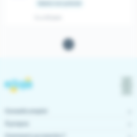
Salaire non précisé
Il y a 20 jours
1
Conseils emploi
À propos
Comment ça marche ?