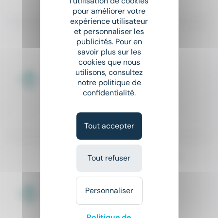
l'utilisation de cookies
Il y a 13 jours
pour améliorer votre
expérience utilisateur
et personnaliser les
CHAUFFEUR PL (H/F)
publicités. Pour en
savoir plus sur les
Optineris
cookies que nous
utilisons, consultez
place
Guéret (23)
Intérim
notre politique de
confidentialité.
12,31 € - 13 € par heure
Il y a 13 jours
Tout accepter
TERASSIER MANOEUVRE (H/F)
Tout refuser
Optineris
place
Guéret (23)
Intérim
Personnaliser
12,31 € - 13 € par heure
Politique de