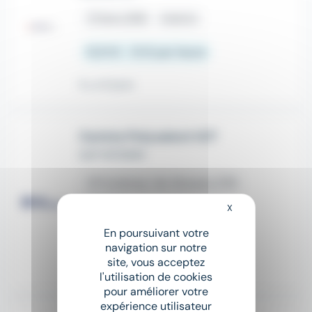
place
Sens (89)
Intérim
12,31 € - 13 € par heure
Il y a 8 jours
Cariste Polyvalent H/F
SUP INTERIM
place
Fontenay-de-Bossery (10)
Intérim
X
Masquer le bandeau
En poursuivant votre
12,31 € - 13 € par heure
navigation sur notre
site, vous acceptez
Il y a 12 jours
l'utilisation de cookies
pour améliorer votre
expérience utilisateur