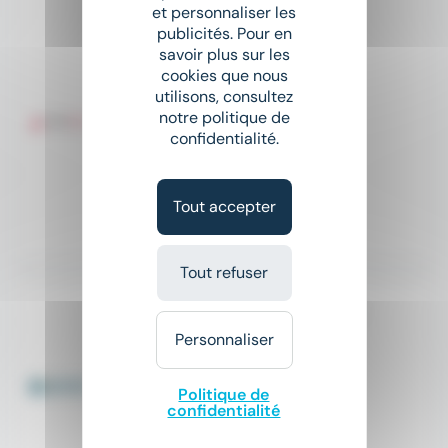
et personnaliser les
Nouveau
sunny
publicités. Pour en
NACELLISTE
savoir plus sur les
Triangle Intérim Solutions RH
cookies que nous
utilisons, consultez
place
Malay-le-Grand (89)
notre politique de
confidentialité.
Intérim
12,31 € - 13 € par heure
Tout accepter
Hier
Tout refuser
AGENT DE SILO en alternance F/H F/H
SOUFFLET AGRICULTURE
Personnaliser
place
Yonne (89)
CDD
Politique de
confidentialité
Salaire non précisé