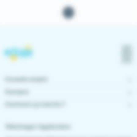
1
Conseils emploi
À propos
Comment ça marche ?
Télécharger l'application