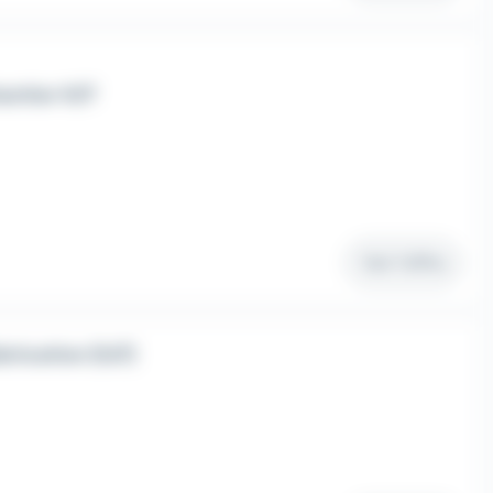
antier H/F
Voir l'offre
rication (h/f)