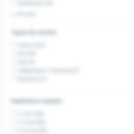
Soufflenheim (8)
Voir plus
Types de contrat
Intérim (154)
CDI (29)
CDD (3)
Indépendant / Franchisé (2)
Saisonnier (1)
Expérience requise
1-2 ans (118)
3-5 ans (88)
6-10 ans (56)