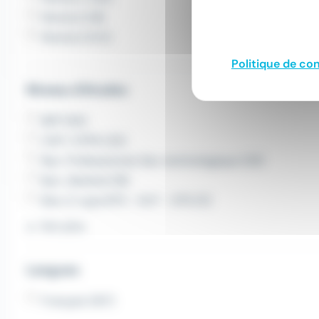
Permis D (8)
Permis E B (1)
Politique de con
Niveau d'études
BEP (94)
CAP / CFPA (24)
Bac. Professionnel, Bac technologique (20)
Bac. Général (19)
Bac+2, type BTS - DUT - DTS (11)
Voir plus
Langues
Français (167)