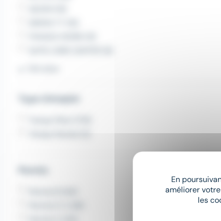
GEZIM (19)
SIMON TT (16)
FRANCE WORK (9)
SATIS JOBS CENTER (8)
Voir plus
Type d'emploi
Temps Plein (178)
Temps Partiel (3)
Permis
En poursuivant
améliorer votre
Permis B (40)
les co
Permis E C (28)
Permis C (25)