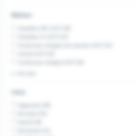
Métiers
Chauffeur SPL (H/F) (18)
Chauffeur PL (H/F) (12)
Conducteur d'engins de chantier (H/F) (12)
Cariste (H/F) (9)
Conducteur d'engins (H/F) (8)
Voir plus
Lieux
Haguenau (39)
Brumath (24)
Hœrdt (18)
Reichstett (14)