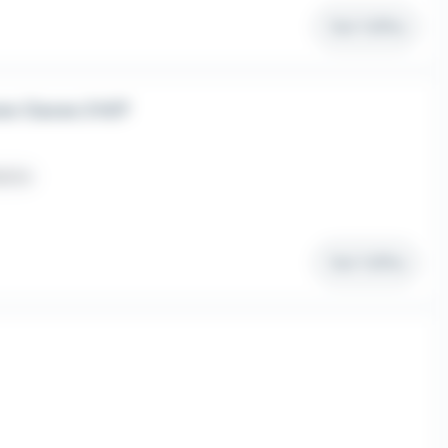
Voir l'offre
ec Caces 2 H/F
térim
Voir l'offre