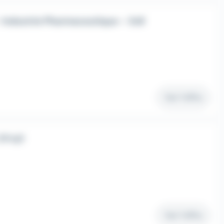
 Industrie Pharmaceutique – 3x8
Voir l'offre
TP h/f
Voir l'offre