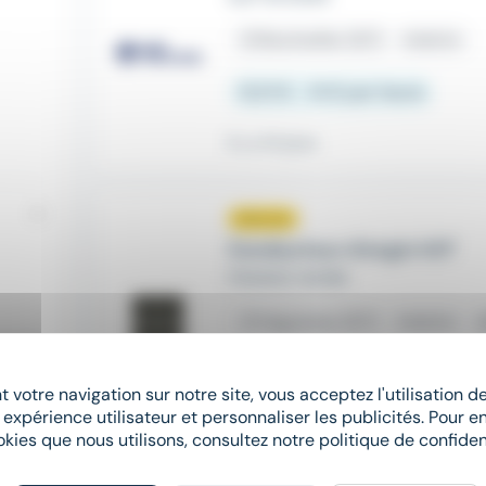
place
Bischwiller (67)
Intérim
12,31 € - 14 € par heure
Il y a 14 jours
Nouveau
sunny
Conducteur d'engin H/F
FRANCE WORK
place
Haguenau (67)
Intérim
ho
Salaire non précisé
 votre navigation sur notre site, vous acceptez l'utilisation 
 expérience utilisateur et personnaliser les publicités. Pour en
Il y a 2 jours
okies que nous utilisons, consultez notre politique de confident