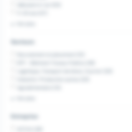
débutant à 1 an (50)
11-20 ans (47)
Voir plus
Secteurs
Recrutement et placement (51)
BTP - Bâtiment Travaux Publics (28)
Logistique, Transport de biens, Courrier (20)
Industrie / Production autres (20)
Agroalimentaire (14)
Voir plus
Entreprise
ACTUA (28)