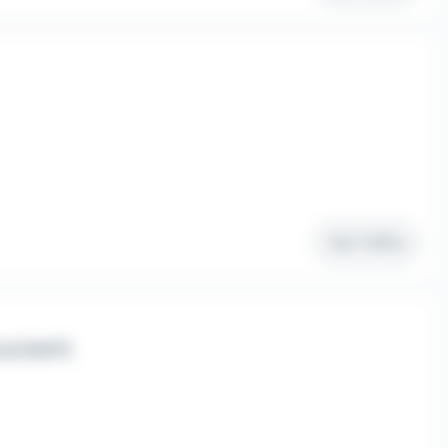
Voir l'offre
E (H/F)