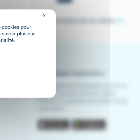
X
Masquer le bandeau des cookies
ou bien consultez la totalité de nos offres
ici
.
de cookies pour
 savoir plus sur
ialité.
Télécharger l'application
Avec l'application Meteojob, trouver un
emploi n'a jamais été aussi simple.
Postulez en quelques secondes, où que
vous soyez !
App store
Play store