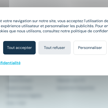
Elargissez vos critères de recherche 
 votre navigation sur notre site, vous acceptez l'utilisation 
 expérience utilisateur et personnaliser les publicités. Pour en
okies que nous utilisons, consultez notre politique de confident
Tout accepter
Tout refuser
Personnaliser
Comment ça
À propos
marche ?
fidentialité
Qui sommes-nous ?
Le matching
Meteojob
Le Groupe
CleverConnect
Déposer son CV
Espace presse
Questions fréquentes
Informations légales
CGU
/
CGV