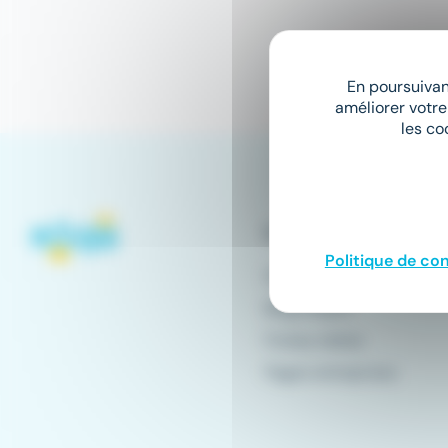
En poursuivant
améliorer votre
les co
Conseils emploi
Politique de con
Offres d'emploi
Blog emploi
Fiches métier
Pages entreprises